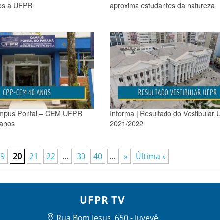
dos à UFPR
aproxima estudantes da natureza
ampus Pontal – CEM UFPR
Informa | Resultado do Vestibular
 anos
2021/2022
19
20
21
22
...
30
40
...
»
Última »
UFPR TV
Rua Bom Jesus, 650 - Juvevê