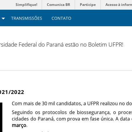
Simplifique!
Comunica BR
Participe
Acesso à infor
TRANSMISSÕES
CONTATO
versidade Federal do Paraná estão no Boletim UFPR!
021/2022
Com mais de 30 mil candidatos, a UFPR realizou no d
Seguindo os protocolos de biossegurança, o proces
cidades do Paraná, com prova em fase única. A data
março
.