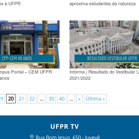
dos à UFPR
aproxima estudantes da natureza
ampus Pontal – CEM UFPR
Informa | Resultado do Vestibular
 anos
2021/2022
19
20
21
22
...
30
40
...
»
Última »
UFPR TV
Rua Bom Jesus, 650 - Juvevê