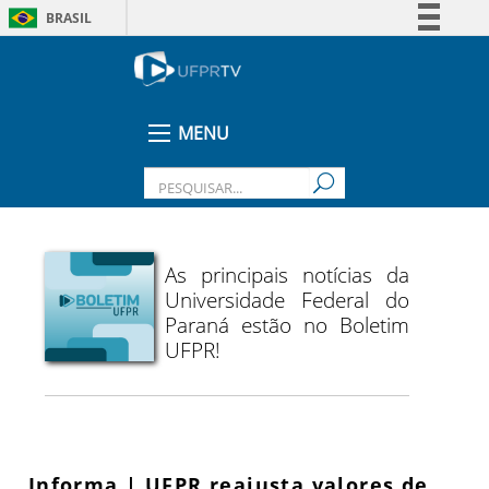
BRASIL
Simplifique!
Comunica BR
Participe
MENU
Acesso à informação
Legislação
Canais
As principais notícias da
Universidade Federal do
Paraná estão no Boletim
UFPR!
Informa | UFPR reajusta valores de