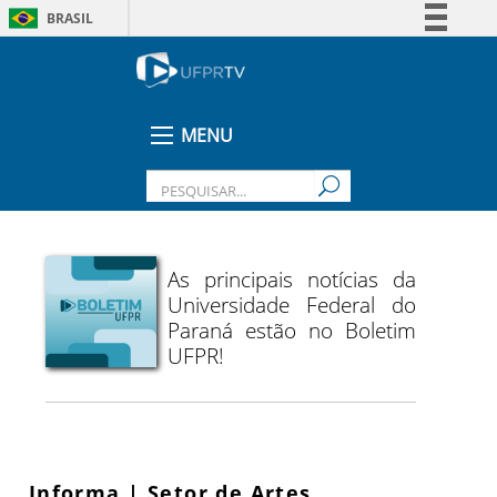
BRASIL
Simplifique!
Comunica BR
Participe
MENU
Acesso à informação
Legislação
Canais
As principais notícias da
Universidade Federal do
Paraná estão no Boletim
UFPR!
Informa | Setor de Artes,