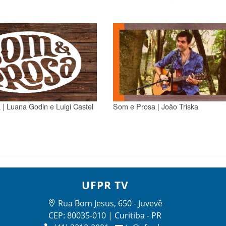
| Luana Godin e Luigi Castel
Som e Prosa | João Triska
UFPR TV
Rua Bom Jesus, 650 - Juvevê
CEP: 80035-010 | Curitiba - PR