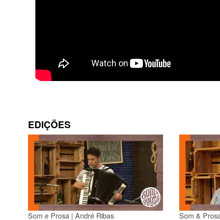
EDIÇÕES
Som e Prosa | André Ribas
Som & Prosa