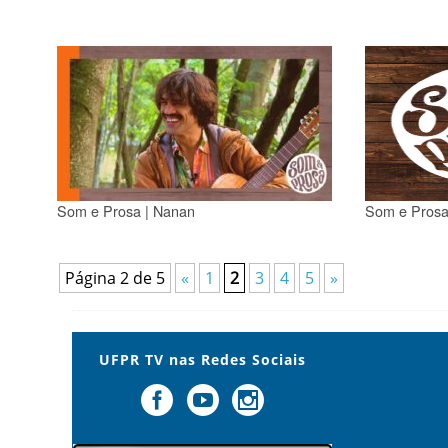
Som e Prosa | Nanan
Som e Prosa 
Página 2 de 5
«
1
2
3
4
5
»
UFPR TV nas Redes Sociais