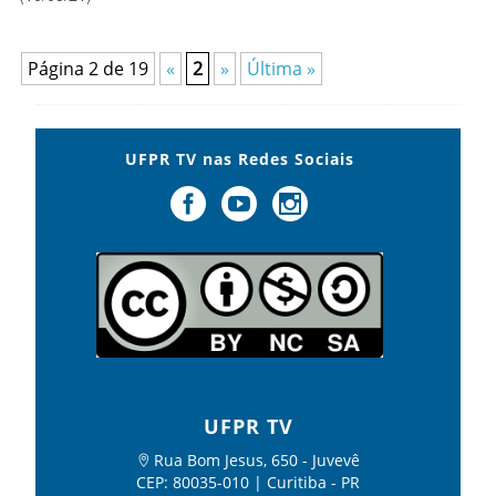
Página 2 de 19
«
2
»
Última »
UFPR TV nas Redes Sociais
UFPR TV
Rua Bom Jesus, 650 - Juvevê
CEP: 80035-010 | Curitiba - PR