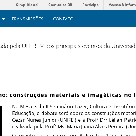
Simplifique!
Comunica BR
Participe
Acesso à infor
TRANSMISSÕES
CONTATO
zada pela UFPR TV dos principais eventos da Universi
mo: construções materiais e imagéticas no l
Na Mesa 3 do II Seminário Lazer, Cultura e Territóri
Educação, o debate será sobre as construções materia
Cezar Nunes Junior (UNIFEI) e a Profª Drª Lélian Patrí
realizada pela Profª Ms. Maria Joana Alves Pereira (Un
O evento, que ocorre no Anfiteatro 1 do Camp