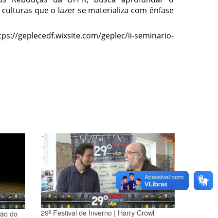
 culturas que o lazer se materializa com ênfase
://geplecedf.wixsite.com/geplec/ii-seminario-
29º Festival de Inverno | Harry Crowl
ção do