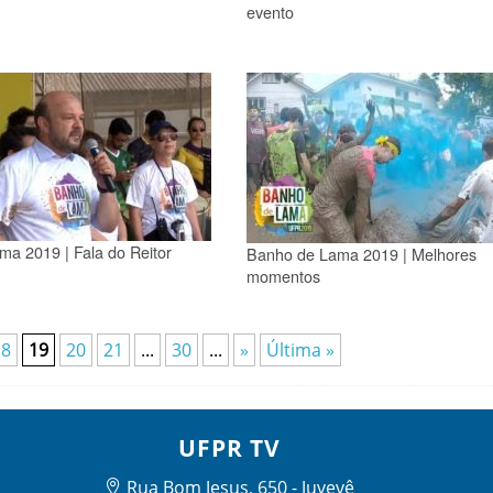
evento
a 2019 | Fala do Reitor
Banho de Lama 2019 | Melhores
momentos
18
19
20
21
...
30
...
»
Última »
UFPR TV
Rua Bom Jesus, 650 - Juvevê