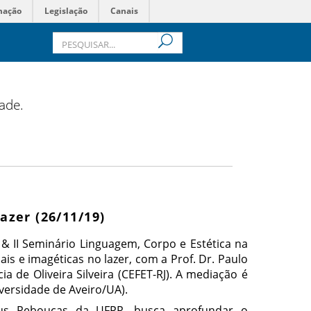
mação
Legislação
Canais
dade.
azer (26/11/19)
o & II Seminário Linguagem, Corpo e Estética na
is e imagéticas no lazer, com a Prof. Dr. Paulo
cia de Oliveira Silveira (CEFET-RJ). A mediação é
iversidade de Aveiro/UA).
us Rebouças da UFPR, busca aprofundar o