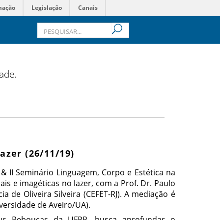
mação
Legislação
Canais
dade.
azer (26/11/19)
o & II Seminário Linguagem, Corpo e Estética na
is e imagéticas no lazer, com a Prof. Dr. Paulo
cia de Oliveira Silveira (CEFET-RJ). A mediação é
iversidade de Aveiro/UA).
us Rebouças da UFPR, busca aprofundar o