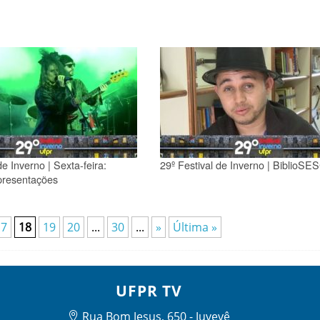
de Inverno | Sexta-feira:
29º Festival de Inverno | BiblioSE
presentações
17
18
19
20
...
30
...
»
Última »
UFPR TV
Rua Bom Jesus, 650 - Juvevê