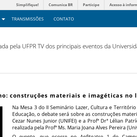
Simplifique!
Comunica BR
Participe
Acesso à infor
TRANSMISSÕES
CONTATO
zada pela UFPR TV dos principais eventos da Universi
mo: construções materiais e imagéticas no l
Na Mesa 3 do II Seminário Lazer, Cultura e Territóri
Educação, o debate será sobre as construções materia
Cezar Nunes Junior (UNIFEI) e a Profª Drª Lélian Patrí
realizada pela Profª Ms. Maria Joana Alves Pereira (Un
O evento, que ocorre no Anfiteatro 1 do Camp