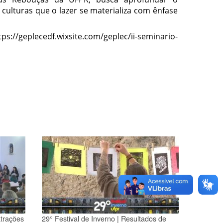
 culturas que o lazer se materializa com ênfase
://geplecedf.wixsite.com/geplec/ii-seminario-
atrações
29° Festival de Inverno | Resultados de