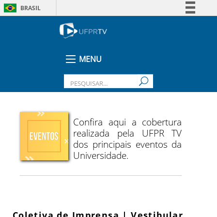
BRASIL
Simplifique!
Comunica BR
Participe
MENU
Acesso à informação
Legislação
Canais
Confira aqui a cobertura
realizada pela UFPR TV
dos principais eventos da
Universidade.
Coletiva de Imprensa | Vestibular