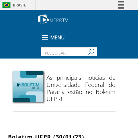
BRASIL
Simplifique!
Comunica BR
Participe
MENU
Acesso à informação
Legislação
Canais
As principais notícias da
Universidade Federal do
Paraná estão no Boletim
UFPR!
Boletim UFPR (30/01/23)