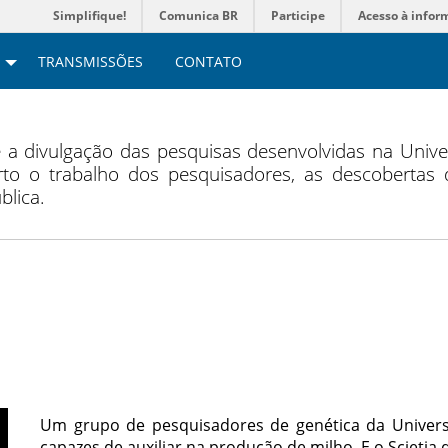
Simplifique!
Comunica BR
Participe
Acesso à infor
TRANSMISSÕES
CONTATO
a divulgação das pesquisas desenvolvidas na Unive
to o trabalho dos pesquisadores, as descobertas d
blica.
Um grupo de pesquisadores de genética da Universi
capazes de auxiliar na produção de milho. E o Scieti