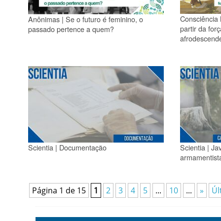
Consciência 
Anônimas | Se o futuro é feminino, o
partir da for
passado pertence a quem?
afrodescende
Scientia | Documentação
Scientia | Ja
armamentist
Página 1 de 15
1
2
3
4
5
...
10
...
»
Úl