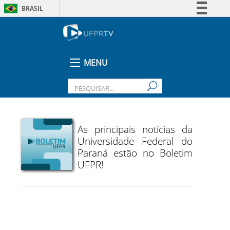
BRASIL
Simplifique!
Comunica BR
Participe
MENU
Acesso à informação
Legislação
Canais
As principais notícias da
Universidade Federal do
Paraná estão no Boletim
UFPR!