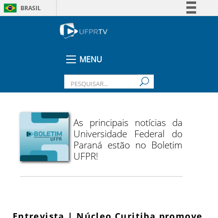
BRASIL
Simplifique!
Comunica BR
Participe
MENU
Acesso à informação
Legislação
Canais
As principais notícias da
Universidade Federal do
Paraná estão no Boletim
UFPR!
Entrevista | Núcleo Curitiba promove