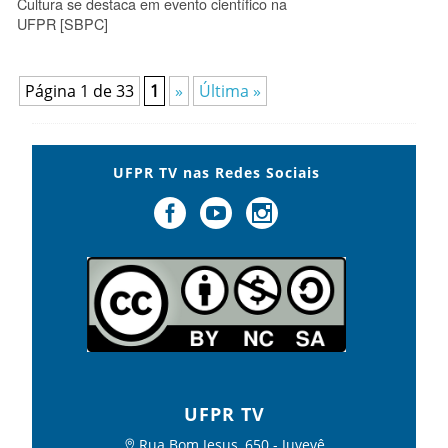
Cultura se destaca em evento científico na
UFPR [SBPC]
Página 1 de 33
1
»
Última »
UFPR TV nas Redes Sociais
UFPR TV
Rua Bom Jesus, 650 - Juvevê