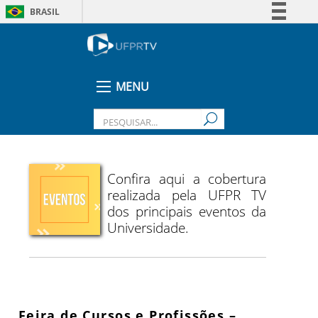
BRASIL
Simplifique!
Comunica BR
Participe
MENU
Acesso à informação
Legislação
Canais
Confira aqui a cobertura
realizada pela UFPR TV
dos principais eventos da
Universidade.
Feira de Cursos e Profissões –