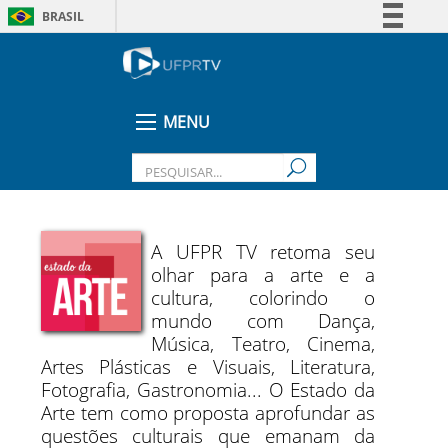
BRASIL
Simplifique!
Comunica BR
Participe
MENU
Acesso à informação
Legislação
Canais
A UFPR TV retoma seu
olhar para a arte e a
cultura, colorindo o
mundo com Dança,
Música, Teatro, Cinema,
Artes Plásticas e Visuais, Literatura,
Fotografia, Gastronomia... O Estado da
Arte tem como proposta aprofundar as
questões culturais que emanam da