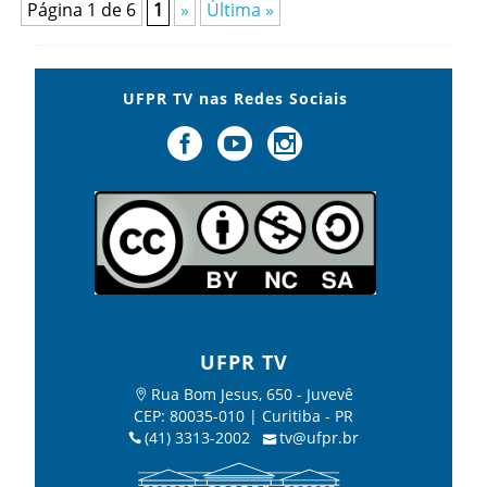
Página 1 de 6
1
»
Última »
UFPR TV nas Redes Sociais
UFPR TV
Rua Bom Jesus, 650 - Juvevê
CEP: 80035-010 | Curitiba - PR
(41) 3313-2002
tv@ufpr.br