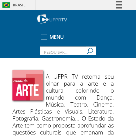
BRASIL
Simplifique!
Comunica BR
Participe
MENU
Acesso à informação
Legislação
Canais
A UFPR TV retoma seu
olhar para a arte e a
cultura, colorindo o
mundo com Dança,
Música, Teatro, Cinema,
Artes Plásticas e Visuais, Literatura,
Fotografia, Gastronomia... O Estado da
Arte tem como proposta aprofundar as
questões culturais que emanam da