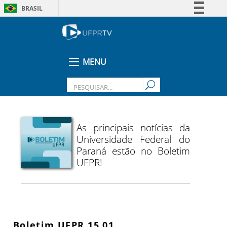
BRASIL
Simplifique!
Comunica BR
Participe
MENU
Acesso à informação
Legislação
Canais
As principais notícias da
Universidade Federal do
Paraná estão no Boletim
UFPR!
Boletim UFPR 15 01