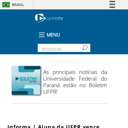
BRASIL
Simplifique!
Comunica BR
Participe
MENU
Acesso à informação
Legislação
Canais
As principais notícias da
Universidade Federal do
Paraná estão no Boletim
UFPR!
Informa | Aluna da UFPR vence