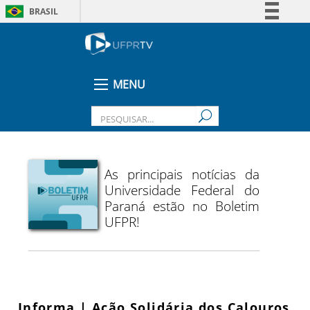
BRASIL
Simplifique!
Comunica BR
Participe
MENU
Acesso à informação
Legislação
Canais
As principais notícias da
Universidade Federal do
Paraná estão no Boletim
UFPR!
Informa | Ação Solidária dos Calouros