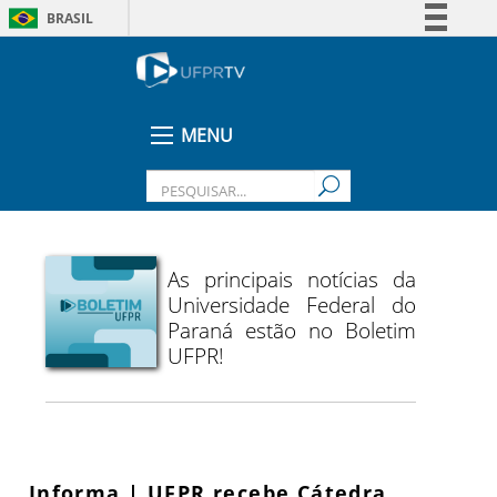
BRASIL
Simplifique!
Comunica BR
Participe
MENU
Acesso à informação
Legislação
Canais
As principais notícias da
Universidade Federal do
Paraná estão no Boletim
UFPR!
Informa | UFPR recebe Cátedra