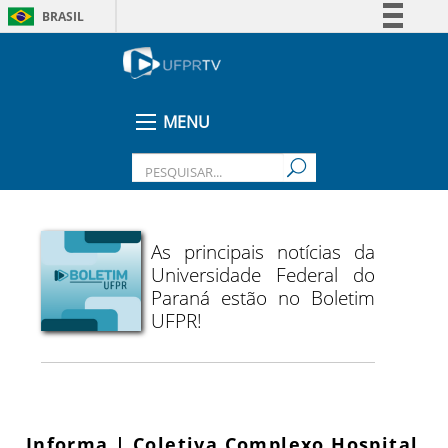
BRASIL
Simplifique!
Comunica BR
Participe
MENU
Acesso à informação
Legislação
Canais
As principais notícias da
Universidade Federal do
Paraná estão no Boletim
UFPR!
Informa | Coletiva Complexo Hospital