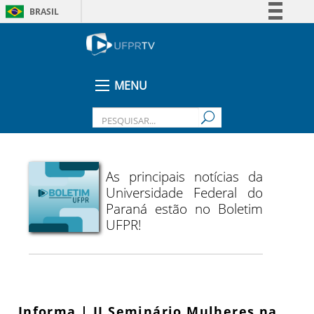
BRASIL
Simplifique!
Comunica BR
Participe
MENU
Acesso à informação
Legislação
Canais
As principais notícias da
Universidade Federal do
Paraná estão no Boletim
UFPR!
Informa | II Seminário Mulheres na