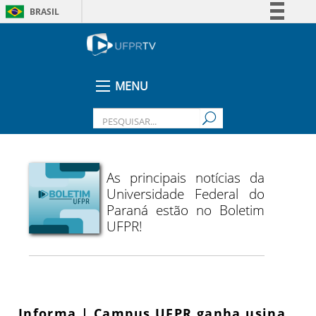
BRASIL
Simplifique!
Comunica BR
Participe
MENU
Acesso à informação
Legislação
Canais
As principais notícias da
Universidade Federal do
Paraná estão no Boletim
UFPR!
Informa | Campus UFPR ganha usina