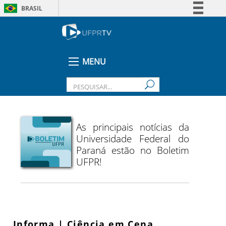
BRASIL
Simplifique!
Comunica BR
Participe
MENU
Acesso à informação
Legislação
Canais
As principais notícias da
Universidade Federal do
Paraná estão no Boletim
UFPR!
Informa | Ciência em Cena