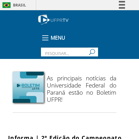
BRASIL
Simplifique!
Comunica BR
Participe
MENU
Acesso à informação
Legislação
Canais
As principais notícias da
Universidade Federal do
Paraná estão no Boletim
UFPR!
Informa | 2ª Edição do Campeonato