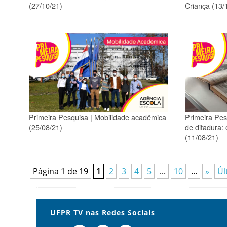
(27/10/21)
Criança (13/
Primeira Pesquisa | Mobilidade acadêmica
Primeira Pes
(25/08/21)
de ditadura:
(11/08/21)
Página 1 de 19
1
2
3
4
5
...
10
...
»
Úl
UFPR TV nas Redes Sociais