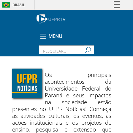
BRASIL
Simplifique!
Comunica BR
Participe
MENU
Acesso à informação
Legislação
Canais
Os principais
acontecimentos da
Universidade Federal do
Paraná e seus impactos
na sociedade estão
presentes no UFPR Notícias! Conheça
as atividades culturais, os eventos, as
ações institucionais e os projetos de
ensino, pesquisa e extensão que