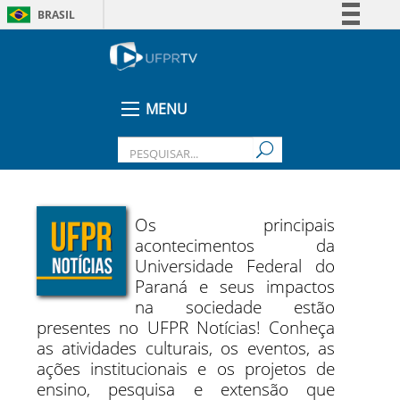
BRASIL
Simplifique!
Comunica BR
Participe
MENU
Acesso à informação
Legislação
Canais
Os principais
acontecimentos da
Universidade Federal do
Paraná e seus impactos
na sociedade estão
presentes no UFPR Notícias! Conheça
as atividades culturais, os eventos, as
ações institucionais e os projetos de
ensino, pesquisa e extensão que