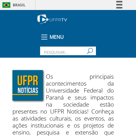
BRASIL
Simplifique!
Comunica BR
Participe
MENU
Acesso à informação
Legislação
Canais
Os principais
acontecimentos da
Universidade Federal do
Paraná e seus impactos
na sociedade estão
presentes no UFPR Notícias! Conheça
as atividades culturais, os eventos, as
ações institucionais e os projetos de
ensino, pesquisa e extensão que