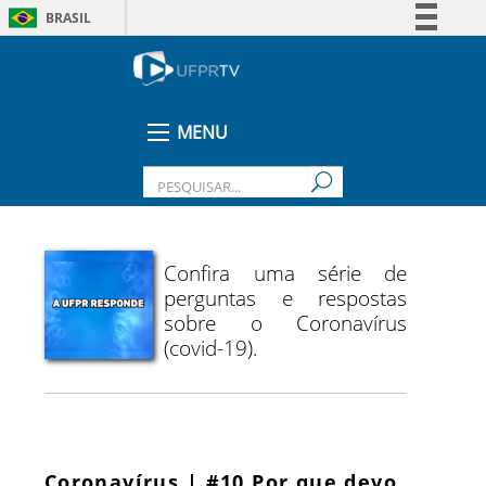
BRASIL
Simplifique!
Comunica BR
Participe
MENU
Acesso à informação
Legislação
Canais
Confira uma série de
perguntas e respostas
sobre o Coronavírus
(covid-19).
Coronavírus | #10 Por que devo