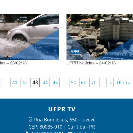
ias – 26/02/16
UFPR Notícias – 24/02/16
...
41
42
43
44
45
...
50
60
70
...
»
Última 
UFPR TV
Rua Bom Jesus, 650 - Juvevê
CEP: 80035-010 | Curitiba - PR