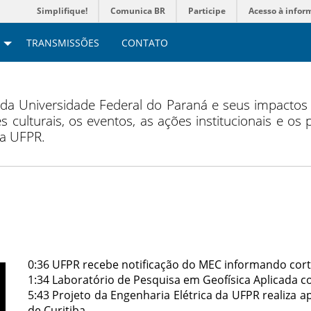
Simplifique!
Comunica BR
Participe
Acesso à infor
TRANSMISSÕES
CONTATO
 da Universidade Federal do Paraná e seus impacto
s culturais, os eventos, as ações institucionais e os
da UFPR.
0:36 UFPR recebe notificação do MEC informando cor
1:34 Laboratório de Pesquisa em Geofísica Aplicada 
5:43 Projeto da Engenharia Elétrica da UFPR realiza 
de Curitiba