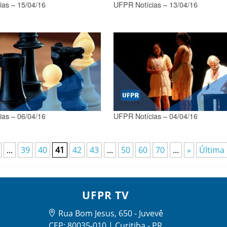
ias – 15/04/16
UFPR Notícias – 13/04/16
ias – 06/04/16
UFPR Notícias – 04/04/16
...
39
40
41
42
43
...
50
60
70
...
»
Última 
UFPR TV
Rua Bom Jesus, 650 - Juvevê
CEP: 80035-010 | Curitiba - PR