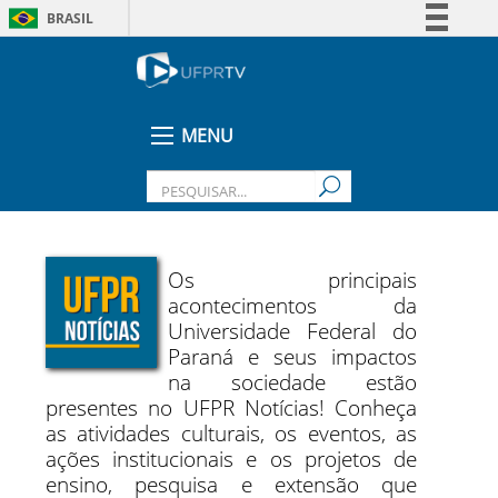
BRASIL
Simplifique!
Comunica BR
Participe
MENU
Acesso à informação
Legislação
Canais
Os principais
acontecimentos da
Universidade Federal do
Paraná e seus impactos
na sociedade estão
presentes no UFPR Notícias! Conheça
as atividades culturais, os eventos, as
ações institucionais e os projetos de
ensino, pesquisa e extensão que