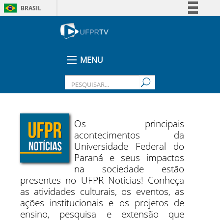
BRASIL
Simplifique!
Comunica BR
Participe
MENU
Acesso à informação
Legislação
Canais
Os principais
acontecimentos da
Universidade Federal do
Paraná e seus impactos
na sociedade estão
presentes no UFPR Notícias! Conheça
as atividades culturais, os eventos, as
ações institucionais e os projetos de
ensino, pesquisa e extensão que