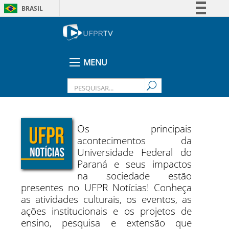
BRASIL
Simplifique!
Comunica BR
Participe
MENU
Acesso à informação
Legislação
Canais
Os principais
acontecimentos da
Universidade Federal do
Paraná e seus impactos
na sociedade estão
presentes no UFPR Notícias! Conheça
as atividades culturais, os eventos, as
ações institucionais e os projetos de
ensino, pesquisa e extensão que