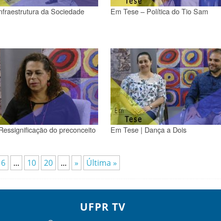
nfraestrutura da Sociedade
Em Tese – Política do Tio Sam
essignificação do preconceito
Em Tese | Dança a Dois
6
...
10
20
...
»
Última »
UFPR TV