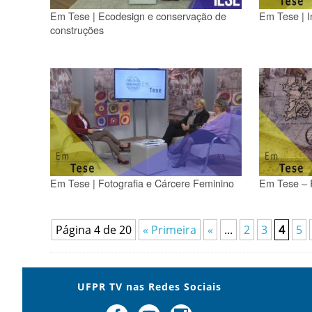
Em Tese | Ecodesign e conservação de
Em Tese | I
construções
Em Tese | Fotografia e Cárcere Feminino
Em Tese – R
Página 4 de 20
« Primeira
«
...
2
3
4
5
UFPR TV nas Redes Sociais