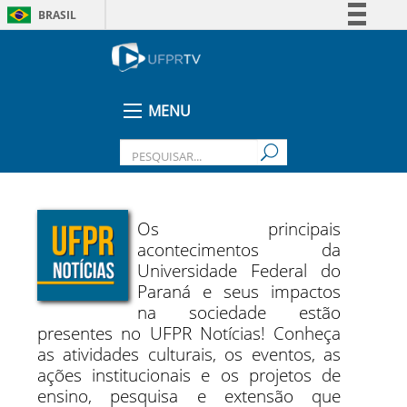
BRASIL
Simplifique!
Comunica BR
Participe
MENU
Acesso à informação
Legislação
Canais
Os principais
acontecimentos da
Universidade Federal do
Paraná e seus impactos
na sociedade estão
presentes no UFPR Notícias! Conheça
as atividades culturais, os eventos, as
ações institucionais e os projetos de
ensino, pesquisa e extensão que