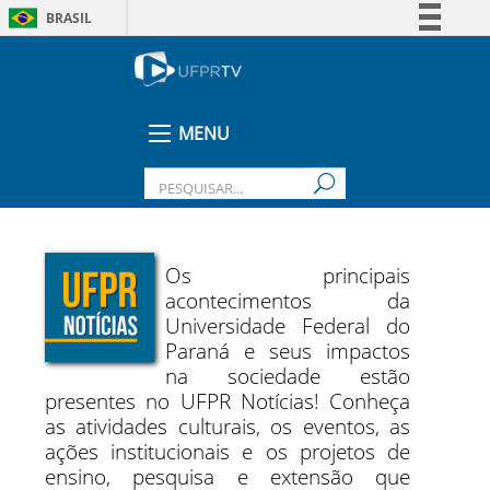
BRASIL
Simplifique!
Comunica BR
Participe
MENU
Acesso à informação
Legislação
Canais
Os principais
acontecimentos da
Universidade Federal do
Paraná e seus impactos
na sociedade estão
presentes no UFPR Notícias! Conheça
as atividades culturais, os eventos, as
ações institucionais e os projetos de
ensino, pesquisa e extensão que