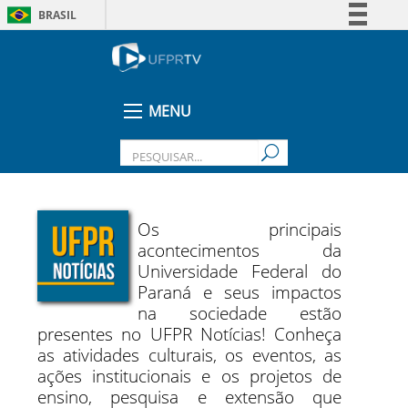
BRASIL
Simplifique!
Comunica BR
Participe
MENU
Acesso à informação
Legislação
Canais
Os principais
acontecimentos da
Universidade Federal do
Paraná e seus impactos
na sociedade estão
presentes no UFPR Notícias! Conheça
as atividades culturais, os eventos, as
ações institucionais e os projetos de
ensino, pesquisa e extensão que