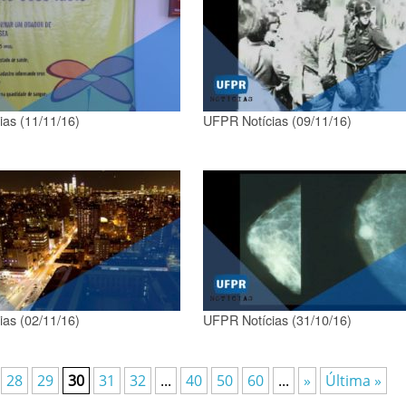
as (11/11/16)
UFPR Notícias (09/11/16)
as (02/11/16)
UFPR Notícias (31/10/16)
28
29
30
31
32
...
40
50
60
...
»
Última »