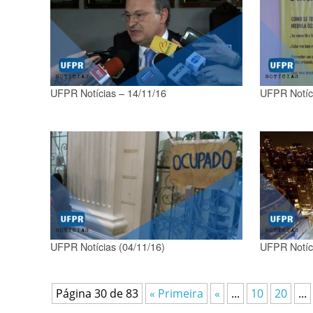
UFPR Notícias – 14/11/16
UFPR Notíci
UFPR Notícias (04/11/16)
UFPR Notíci
Página 30 de 83
« Primeira
«
...
10
20
...