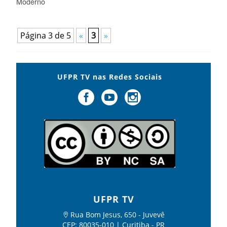
Moderno
Página 3 de 5
«
3
»
UFPR TV nas Redes Sociais
UFPR TV
Rua Bom Jesus, 650 - Juvevê
CEP: 80035-010 | Curitiba - PR