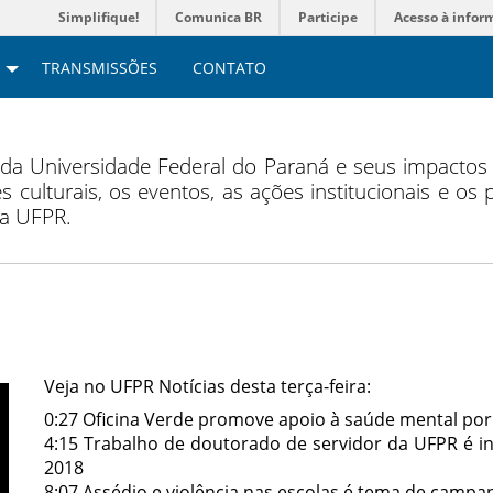
Simplifique!
Comunica BR
Participe
Acesso à infor
TRANSMISSÕES
CONTATO
 da Universidade Federal do Paraná e seus impacto
s culturais, os eventos, as ações institucionais e os
da UFPR.
Veja no UFPR Notícias desta terça-feira:
0:27 Oficina Verde promove apoio à saúde mental por 
4:15 Trabalho de doutorado de servidor da UFPR é 
2018
8:07 Assédio e violência nas escolas é tema de campa