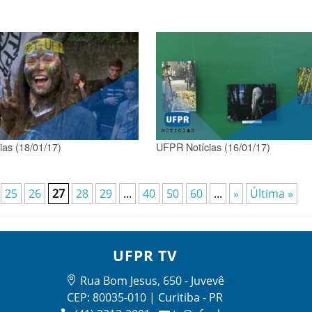
as (18/01/17)
UFPR Notícias (16/01/17)
25
26
27
28
29
...
40
50
60
...
»
Última »
UFPR TV
Rua Bom Jesus, 650 - Juvevê
CEP: 80035-010 | Curitiba - PR