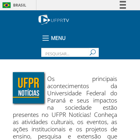
BRASIL
Simplifique!
Comunica BR
Participe
MENU
Acesso à informação
Legislação
Canais
Os principais
acontecimentos da
Universidade Federal do
Paraná e seus impactos
na sociedade estão
presentes no UFPR Notícias! Conheça
as atividades culturais, os eventos, as
ações institucionais e os projetos de
ensino, pesquisa e extensão que