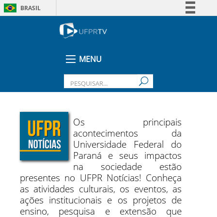
BRASIL
Simplifique!
Comunica BR
Participe
MENU
Acesso à informação
Legislação
Canais
Os principais
acontecimentos da
Universidade Federal do
Paraná e seus impactos
na sociedade estão
presentes no UFPR Notícias! Conheça
as atividades culturais, os eventos, as
ações institucionais e os projetos de
ensino, pesquisa e extensão que