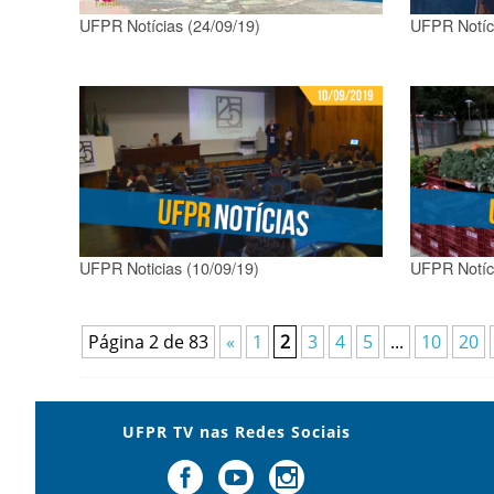
UFPR Notícias (24/09/19)
UFPR Notíci
UFPR Noticias (10/09/19)
UFPR Notíci
Página 2 de 83
«
1
2
3
4
5
...
10
20
UFPR TV nas Redes Sociais