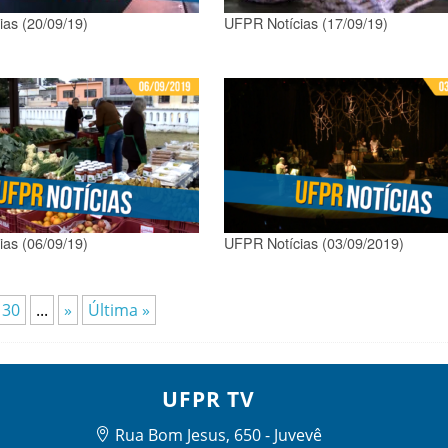
as (20/09/19)
UFPR Notícias (17/09/19)
as (06/09/19)
UFPR Notícias (03/09/2019)
30
...
»
Última »
UFPR TV
Rua Bom Jesus, 650 - Juvevê