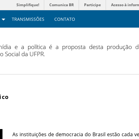
Simplifique!
Comunica BR
Participe
Acesso à infor
TRANSMISSÕES
CONTATO
mídia e a política é a proposta desta produção 
 Social da UFPR.
ico
As instituições de democracia do Brasil estão cada v