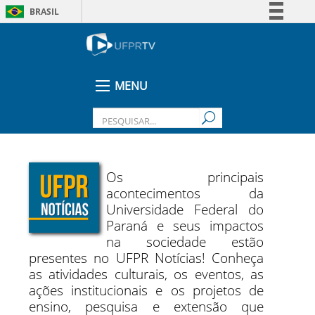
BRASIL
Simplifique!
Comunica BR
Participe
MENU
Acesso à informação
Legislação
Canais
Os principais
acontecimentos da
Universidade Federal do
Paraná e seus impactos
na sociedade estão
presentes no UFPR Notícias! Conheça
as atividades culturais, os eventos, as
ações institucionais e os projetos de
ensino, pesquisa e extensão que