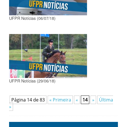
UFPR Notícias (06/07/18)
UFPR Notícias (29/06/18)
Página 14 de 83
« Primeira
«
14
»
Última
»