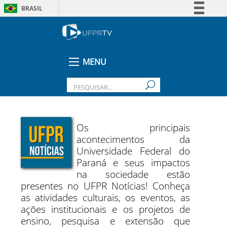
BRASIL
Simplifique!
Comunica BR
Participe
MENU
Acesso à informação
Legislação
Canais
Os principais
acontecimentos da
Universidade Federal do
Paraná e seus impactos
na sociedade estão
presentes no UFPR Notícias! Conheça
as atividades culturais, os eventos, as
ações institucionais e os projetos de
ensino, pesquisa e extensão que