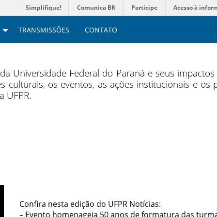
Simplifique!
Comunica BR
Participe
Acesso à infor
TRANSMISSÕES
CONTATO
 da Universidade Federal do Paraná e seus impacto
s culturais, os eventos, as ações institucionais e os
da UFPR.
Confira nesta edição do UFPR Notícias:
– Evento homenageia 50 anos de formatura das turma