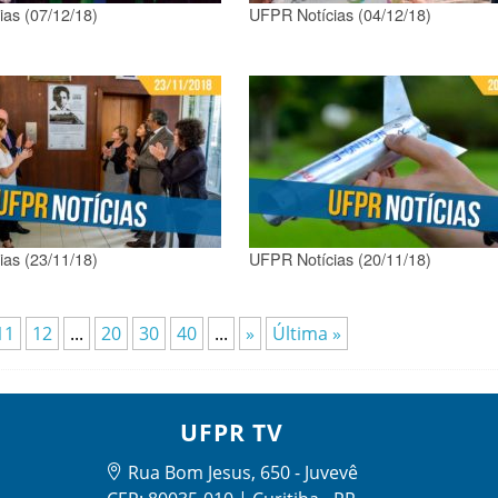
as (07/12/18)
UFPR Notícias (04/12/18)
as (23/11/18)
UFPR Notícias (20/11/18)
11
12
...
20
30
40
...
»
Última »
UFPR TV
Rua Bom Jesus, 650 - Juvevê