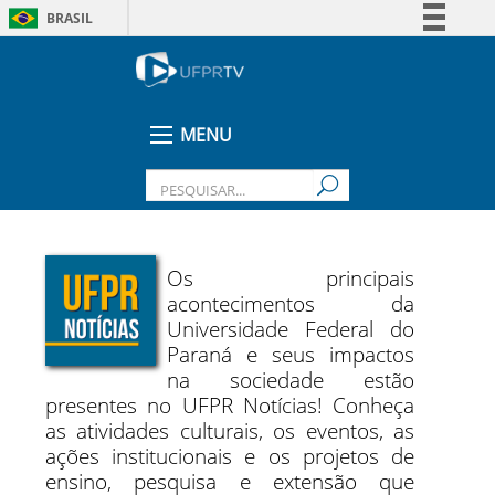
BRASIL
Simplifique!
Comunica BR
Participe
MENU
Acesso à informação
Legislação
Canais
Os principais
acontecimentos da
Universidade Federal do
Paraná e seus impactos
na sociedade estão
presentes no UFPR Notícias! Conheça
as atividades culturais, os eventos, as
ações institucionais e os projetos de
ensino, pesquisa e extensão que